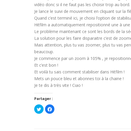
vidéo donc si il ne faut pas les choisir trop au bord.
Je lance le suivi de mouvement en cliquant sur la fl
Quand c’est terminé ici, je choisi l’option de stabilis
Hitfilm a automatiquement repositionné une à une 
Le problème maintenant ce sont les bords de la sé
La solution pour les faire disparaitre c’est de zoom
Mais attention, plus tu vas zoomer, plus tu vas perd
beaucoup.
Je commence par un zoom à 105% , je repositionne m
Et c’est bon !
Et voilà tu sais comment stabiliser dans Hitfilm !
Mets un pouce bleu et abonnes toi à la chaine !
Je te dis à très vite ! Ciao !
Partager :
C
C
l
l
i
i
q
q
u
u
e
e
z
z