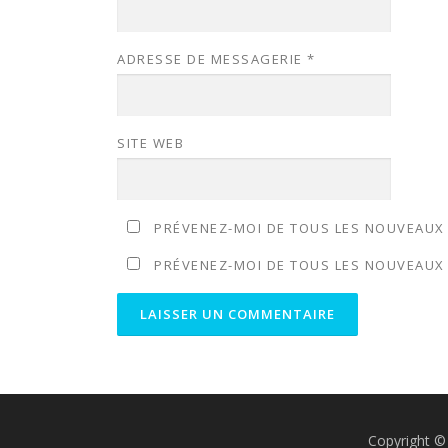
u
o
v
u
e
v
l
e
l
l
ADRESSE DE MESSAGERIE
*
e
l
f
e
e
f
n
e
ê
n
t
ê
r
t
SITE WEB
e
r
)
e
)
PRÉVENEZ-MOI DE TOUS LES NOUVEAUX 
PRÉVENEZ-MOI DE TOUS LES NOUVEAUX A
Copyright ©