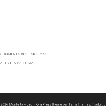
COMMENTAIRES PAR E-MAIL.
RTICLES PAR E-MAIL.
 2026 Monte ta vidéo
–
OnePress
thème par FameThemes. Traduit p