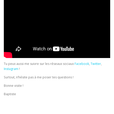
Tu peux aussi me suivre sur les réseaux sociaux
Facebook
,
Twitter
,
Instagram
!
Surtout, n’hésite pas à me poser tes questions !
Bonne visite !
Baptiste